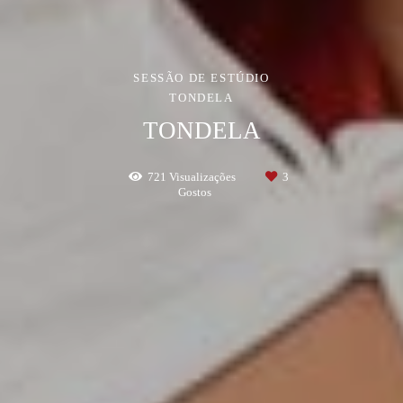
SESSÃO DE ESTÚDIO
TONDELA
TONDELA
721
Visualizações
3
Gostos