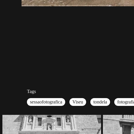
Tags
sessaofotografica
Viseu
tondela
fotograf