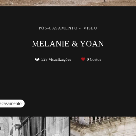
PÓS-CASAMENTO
VISEU
MELANIE & YOAN
528
Visualizações
0
Gostos
iacasamento