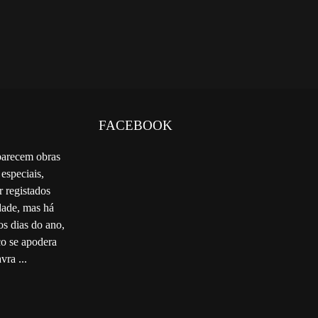
FACEBOOK
parecem obras
 especiais,
r registados
ade, mas há
os dias do ano,
co se apodera
vra ...