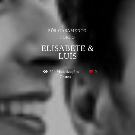
PÓS-CASAMENTO
PORTO
ELISABETE &
LUÍS
754
Visualizações
0
Gostos