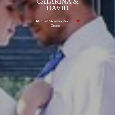
CATARINA &
DAVID
1578
Visualizações
1
Gostos