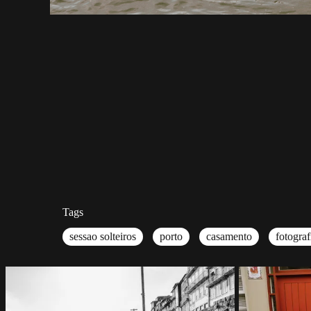
Tags
sessao solteiros
porto
casamento
fotogra