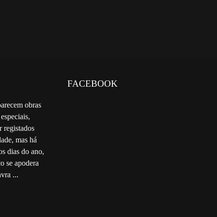
FACEBOOK
parecem obras
 especiais,
r registados
ade, mas há
os dias do ano,
co se apodera
vra ...